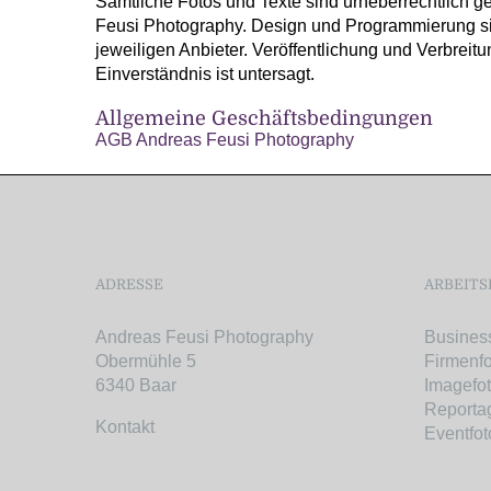
Sämtliche Fotos und Texte sind urheberrechtlich g
Feusi Photography. Design und Programmierung si
jeweiligen Anbieter. Veröffentlichung und Verbreitu
Einverständnis ist untersagt.
Allgemeine Geschäftsbedingungen
AGB Andreas Feusi Photography
ADRESSE
ARBEITS
Andreas Feusi Photography
Business
Obermühle 5
Firmenf
6340 Baar
Imagefo
Reporta
Kontakt
Eventfot