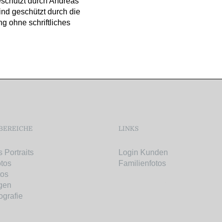
eschützt durch Andreas
nd geschützt durch die
ng ohne schriftliches
BEREICHE
LINKS
 Portraits
Login Kunden
otos
Familienfotos
tos
Bikepacking & Weitwandern
gen
ografie