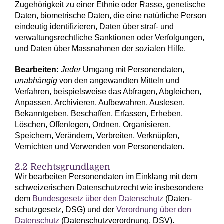
Zugehörigkeit zu einer Ethnie oder Rasse, genetische
Daten, biometrische Daten, die eine natürliche Person
eindeutig identifizieren, Daten über straf- und
verwaltungs­rechtliche Sanktionen oder Verfolgungen,
und Daten über Mass­nahmen der sozialen Hilfe.
Bearbeiten:
Jeder
Umgang mit Personen­daten,
unabhängig
von den angewandten Mitteln und
Verfahren, beispielsweise das Abfragen, Abgleichen,
Anpassen, Archivieren, Aufbewahren, Auslesen,
Bekannt­geben, Beschaffen, Erfassen, Erheben,
Löschen, Offenlegen, Ordnen, Organisieren,
Speichern, Verändern, Verbreiten, Verknüpfen,
Vernichten und Verwenden von Personen­daten.
2.2 Rechts­grundlagen
Wir bearbeiten Personen­daten im Einklang mit dem
schweizerischen Daten­schutz­recht wie insbesondere
dem
Bundes­gesetz über den Daten­schutz
(Daten­
schutz­gesetz, DSG) und der
Verordnung über den
Daten­schutz
(Daten­schutz­verordnung, DSV).