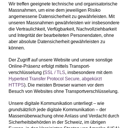
Wir treffen geeignete technische und organisatorische
Mass­nahmen, um eine dem jeweiligen Risiko
angemessene Daten­sicherheit zu gewähr­leisten. Mit
unseren Mass­nahmen gewähr­leisten wir insbesondere
die Ver­traulichkeit, Ver­fügbarkeit, Nach­vollzieh­barkeit
und Integrität der bearbeiteten Personen­daten, ohne
aber absolute Daten­sicherheit gewährleisten zu
können.
Der Zugriff auf unsere Website und unsere sonstige
Online-Präsenz erfolgt mittels Transport­
verschlüsselung (
SSL / TLS
, insbesondere mit dem
Hypertext Transfer Protocol Secure, abgekürzt
HTTPS
). Die meisten Browser warnen vor dem
Besuch von Websites ohne Transport­verschlüsselung.
Unsere digitale Kommunikation unterliegt – wie
grundsätzlich
jede digitale Kommunikation – der
Massen­überwachung ohne Anlass und Verdacht durch
Sicher­heitsbehörden in der Schweiz, im übrigen