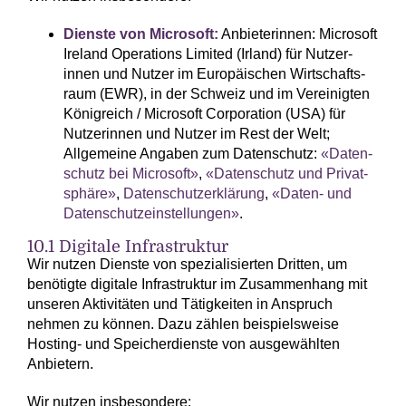
Dienste von Microsoft:
Anbieterinnen: Micro­soft
Ireland Operations Limited (Irland) für Nutzer­
innen und Nutzer im Euro­päischen Wirtschafts­
raum (EWR), in der Schweiz und im Vereinigten
König­reich / Micro­soft Corporation (USA) für
Nutzer­innen und Nutzer im Rest der Welt;
Allgemeine Angaben zum Daten­schutz:
«Daten­
schutz bei Micro­soft»
,
«Daten­schutz und Privat­
sphäre»
,
Daten­schutz­erklärung
,
«Daten- und
Daten­schutz­einstellungen»
.
10.1 Digitale Infrastruktur
Wir nutzen Dienste von spezialisierten Dritten, um
benötigte digitale Infrastruktur im Zusammenhang mit
unseren Aktivitäten und Tätigkeiten in Anspruch
nehmen zu können. Dazu zählen beispielsweise
Hosting- und Speicherdienste von ausgewählten
Anbietern.
Wir nutzen insbesondere: