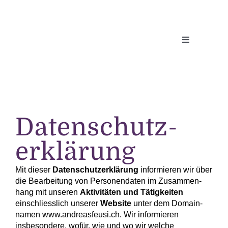
Zum
Inhalt
springen
Toggle
Navigation
Daten­schutz­
erklärung
Mit dieser
Daten­schutz­erklärung
informieren wir über
die Bearbeitung von Personen­daten im Zusammen­
hang mit unseren
Aktivitäten und Tätigkeiten
einschliesslich unserer
Website
unter dem Domain­
namen www.andreasfeusi.ch. Wir informieren
insbesondere, wofür, wie und wo wir welche