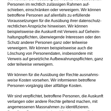
Personen im recht­lich zu­lässigen Rahmen auf­
schieben, ein­schränken oder ver­weigern. Wir können
betroffene Personen auf allen­falls zu erfüllende
Voraus­setzungen für die Ausübung ihrer daten­schutz­
rechtlichen Ansprüche hinweisen. Wir können
beispiels­weise die Aus­kunft mit Ver­weis auf Geheim­
haltungs­pflichten, überwiegende Inter­essen oder den
Schutz anderer Personen ganz oder teil­weise
verweigern. Wir können beispielsweise auch die
Löschung von Personen­daten, ins­besondere mit
Verweis auf gesetz­liche Auf­bewahrungs­pflichten, ganz
oder teil­weise verweigern.
Wir können für die Aus­übung der Rechte
ausnahms­
weise
Kosten vor­sehen. Wir infor­mieren be­troffene
Per­sonen vorgängig über all­fällige Kosten.
Wir sind ver­pflichtet, betroffene Personen, die Auskunft
ver­langen oder andere Rechte geltend machen, mit
angemessenen Mass­nahmen zu identi­fizieren.