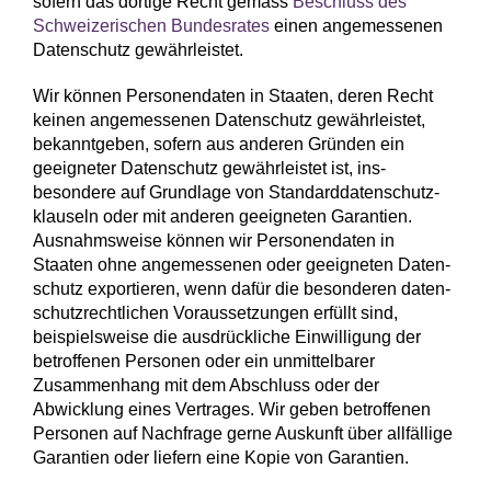
sofern das dortige Recht gemäss
Beschluss des
Schwei­zerischen Bundes­rates
einen angemessenen
Daten­schutz gewährleistet.
Wir können Personen­daten in Staaten, deren Recht
keinen angemessenen Daten­schutz gewähr­leistet,
bekannt­geben, sofern aus anderen Gründen ein
geeigneter Daten­schutz gewähr­leistet ist, ins­
besondere auf Grund­lage von Standard­datenschutz­
klauseln oder mit anderen geeigneten Garantien.
Ausnahms­weise können wir Personen­daten in
Staaten ohne angemessenen oder geeigneten Daten­
schutz exportieren, wenn dafür die besonderen daten­
schutz­rechtlichen Voraus­setzungen erfüllt sind,
beispielsweise die ausdrückliche Ein­willigung der
betroffenen Personen oder ein unmittelbarer
Zusammen­hang mit dem Abschluss oder der
Abwicklung eines Vertrages. Wir geben betroffenen
Personen auf Nachfrage gerne Auskunft über allfällige
Garantien oder liefern eine Kopie von Garantien.